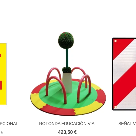
EPCIONAL
ROTONDA EDUCACIÓN VIAL
SEÑAL V
to
Añadir al carrito
ATALÁN
423,50 €
 €