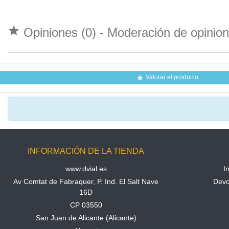

Opiniones (0) - Moderación de opini
Valorar el producto

INFORMACIÓN DE LA TIENDA
www.dvial.es
I
Av Comtat de Fabraquer, P. Ind. El Salt Nave
Devo
16D
CP 03550
San Juan de Alicante (Alicante)