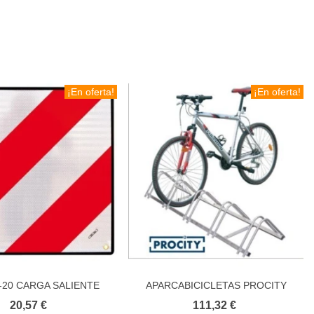
¡En oferta!
¡En oferta!
-20 CARGA SALIENTE
APARCABICICLETAS PROCITY
Añadir al carrito
Añadir al carrito
HOMOLOGADA
INFINITE ECONÓMICO
20,57 €
111,32 €