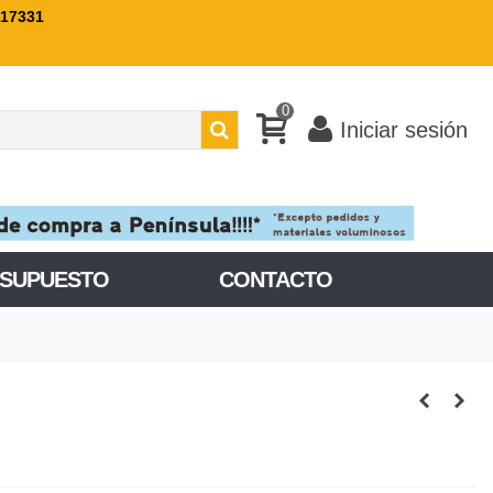
717331
0
Iniciar sesión
ESUPUESTO
CONTACTO