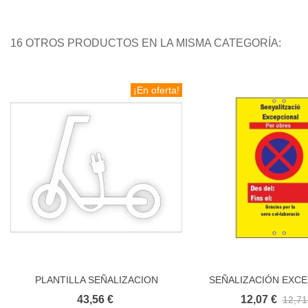
16 OTROS PRODUCTOS EN LA MISMA CATEGORÍA:
¡En oferta!
PLANTILLA SEÑALIZACION
SEÑALIZACIÓN EXC
Añadir al carrito
Añadir al carri
PATINETE ELÉCTRICO
PARA OBRAS EN C
43,56 €
12,07 €
12,71